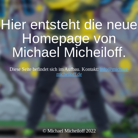
Hier entsteht die neue
Homepage von
Michael Micheiloff.
Diese Seite befindet sich im Aufbau. Kontakt:
info@michael-
micheiloff.de
© Michael Micheiloff 2022